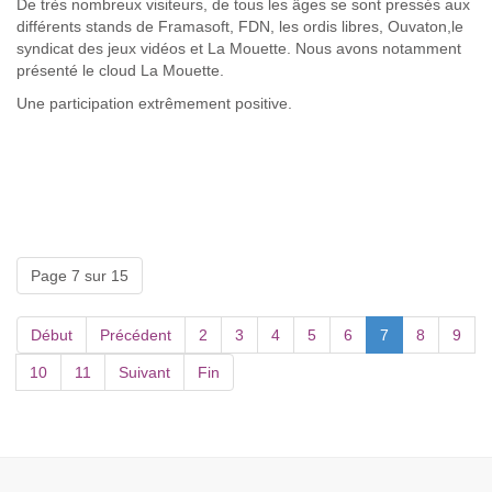
De très nombreux visiteurs, de tous les âges se sont pressés aux
différents stands de Framasoft, FDN, les ordis libres, Ouvaton,le
syndicat des jeux vidéos et La Mouette. Nous avons notamment
présenté le cloud La Mouette.
Une participation extrêmement positive.
Page 7 sur 15
Début
Précédent
2
3
4
5
6
7
8
9
10
11
Suivant
Fin
Année
Mois
Mois
Année