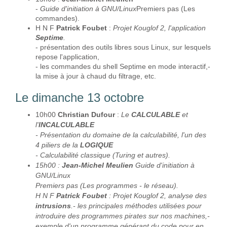
-
Guide d'initiation à GNU/Linux
Premiers pas (Les
commandes).
H N F
Patrick Foubet
:
Projet Kouglof 2, l'application
Septime
.
- présentation des outils libres sous Linux, sur lesquels
repose l'application,
- les commandes du shell Septime en mode interactif,-
la mise à jour à chaud du filtrage, etc.
Le dimanche 13 octobre
10h00
Christian Dufour
:
Le
CALCULABLE
et
l'
INCALCULABLE
- Présentation du domaine de la calculabilité, l'un des
4 piliers de la
LOGIQUE
- Calculabilité classique (Turing et autres).
15h00 :
Jean-Michel Meulien
Guide d'initiation à
GNU/Linux
Premiers pas (Les programmes - le réseau).
H N F
Patrick Foubet
: Projet Kouglof 2, analyse des
intrusions
.- les principales méthodes utilisées pour
introduire des programmes pirates sur nos machines,-
exemple d'un programme générant du code pour en