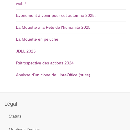
web !
Evènement à venir pour cet automne 2025.
La Mouette à la Fête de l'humanité 2025
La Mouette en peluche
JDLL 2025
Rétrospective des actions 2024
Analyse d'un clone de LibreOffice (suite)
Année
Mois
Mois
Année
précédente
précédent
suivant
suivante
Légal
Statuts
Mentions légales