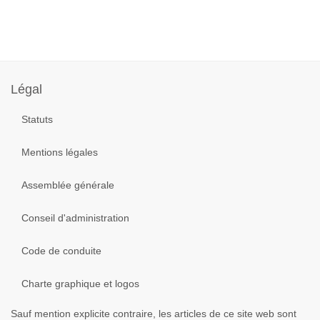
Année
Mois
Mois
Année
précédente
précédent
suivant
suivante
Légal
Statuts
Mentions légales
Assemblée générale
Conseil d'administration
Code de conduite
Charte graphique et logos
Sauf mention explicite contraire, les articles de ce site web sont