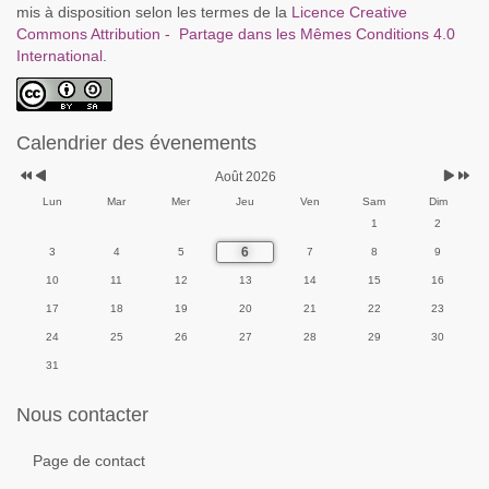
mis à disposition selon les termes de la
Licence Creative
Commons Attribution - Partage dans les Mêmes Conditions 4.0
International
.
Calendrier des évenements
Août 2026
Lun
Mar
Mer
Jeu
Ven
Sam
Dim
1
2
6
3
4
5
7
8
9
10
11
12
13
14
15
16
17
18
19
20
21
22
23
24
25
26
27
28
29
30
31
Nous contacter
Page de contact