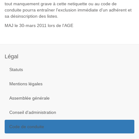
tout manquement grave à cette netiquette ou au code de
conduite
pourra entraîner l'exclusion immédiate d'un adhérent et
sa désinscription des listes.
MAJ le 30-mars 2011 lors de l'AGE
Année
Mois
Mois
Année
précédente
précédent
suivant
suivante
Légal
Statuts
Mentions légales
Assemblée générale
Conseil d'administration
Code de conduite