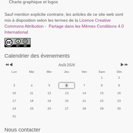
Charte graphique et logos
Sauf mention explicite contraire, les articles de ce site web sont
mis à disposition selon les termes de la
Licence Creative
Commons Attribution - Partage dans les Mêmes Conditions 4.0
International
.
Calendrier des évenements
Août 2026
Lun
Mar
Mer
Jeu
Ven
Sam
Dim
1
2
6
3
4
5
7
8
9
10
11
12
13
14
15
16
17
18
19
20
21
22
23
24
25
26
27
28
29
30
31
Nous contacter