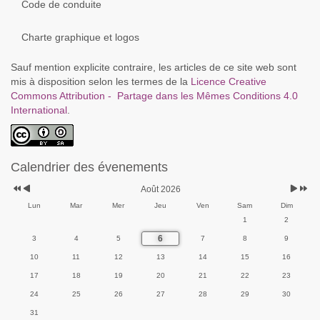
Code de conduite
Charte graphique et logos
Sauf mention explicite contraire, les articles de ce site web sont
mis à disposition selon les termes de la
Licence Creative
Commons Attribution - Partage dans les Mêmes Conditions 4.0
International
.
Calendrier des évenements
Août 2026
Lun
Mar
Mer
Jeu
Ven
Sam
Dim
1
2
6
3
4
5
7
8
9
10
11
12
13
14
15
16
17
18
19
20
21
22
23
24
25
26
27
28
29
30
31