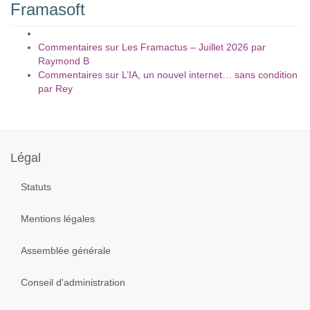
Framasoft
Commentaires sur Les Framactus – Juillet 2026 par
Raymond B
Commentaires sur L’IA, un nouvel internet… sans condition
par Rey
Année
Mois
Mois
Année
précédente
précédent
suivant
suivante
Légal
Statuts
Mentions légales
Assemblée générale
Conseil d'administration