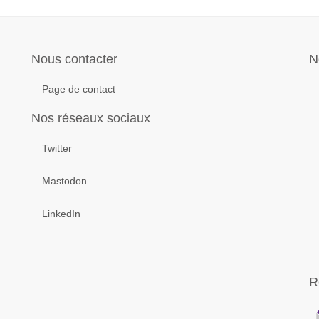
is
Année
ivant
suivante
Nous contacter
N
Page de contact
Nos réseaux sociaux
Twitter
Mastodon
LinkedIn
R