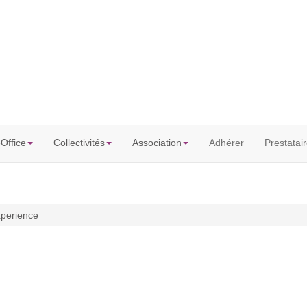
eOffice
Collectivités
Association
Adhérer
Prestatai
xperience