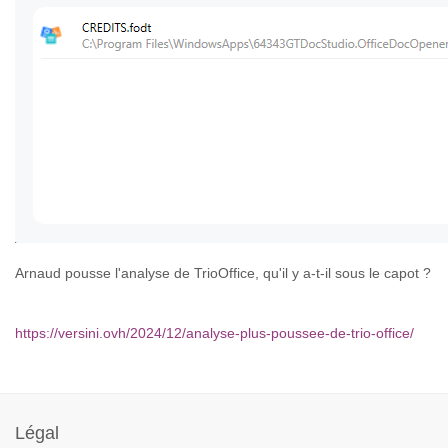
Arnaud pousse l'analyse de TrioOffice, qu'il y a-t-il sous le capot ?
https://versini.ovh/2024/12/analyse-plus-poussee-de-trio-office/
Année
Mois
Mois
Année
précédente
précédent
suivant
suivante
Légal