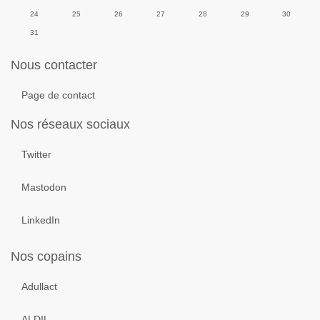
24
25
26
27
28
29
30
31
Nous contacter
Page de contact
Nos réseaux sociaux
Twitter
Mastodon
LinkedIn
Nos copains
Adullact
ALDIL