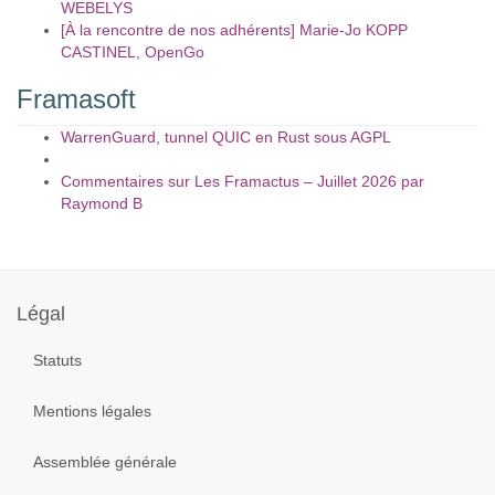
WEBELYS
[À la rencontre de nos adhérents] Marie-Jo KOPP
CASTINEL, OpenGo
Framasoft
WarrenGuard, tunnel QUIC en Rust sous AGPL
Commentaires sur Les Framactus – Juillet 2026 par
Raymond B
Année
Mois
Mois
Année
précédente
précédent
suivant
suivante
Légal
Statuts
Mentions légales
Assemblée générale