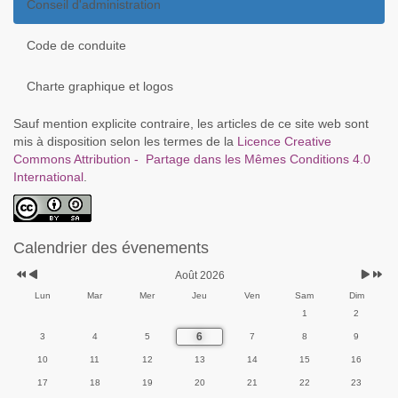
Conseil d'administration
Code de conduite
Charte graphique et logos
Sauf mention explicite contraire, les articles de ce site web sont
mis à disposition selon les termes de la
Licence Creative
Commons Attribution - Partage dans les Mêmes Conditions 4.0
International
.
Calendrier des évenements
Août 2026
Lun
Mar
Mer
Jeu
Ven
Sam
Dim
1
2
6
3
4
5
7
8
9
10
11
12
13
14
15
16
17
18
19
20
21
22
23