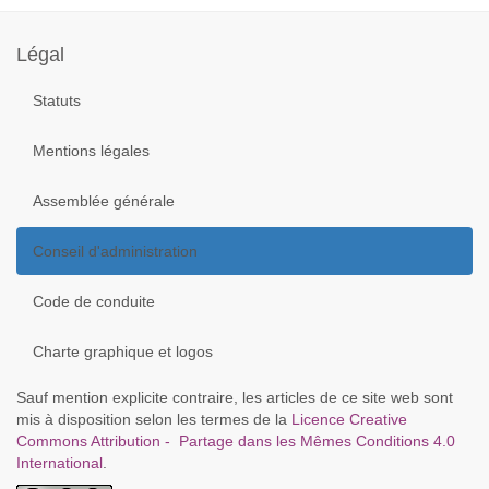
Année
Mois
Mois
Année
précédente
précédent
suivant
suivante
Légal
Statuts
Mentions légales
Assemblée générale
Conseil d'administration
Code de conduite
Charte graphique et logos
Sauf mention explicite contraire, les articles de ce site web sont
mis à disposition selon les termes de la
Licence Creative
Commons Attribution - Partage dans les Mêmes Conditions 4.0
International
.